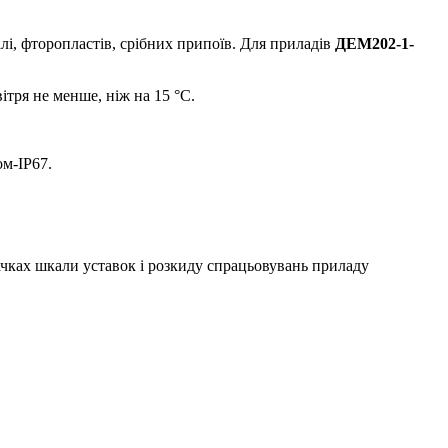
талі, фторопластів, срібних припоїв. Для приладів
ДЕМ202-1-
тря не менше, ніж на 15 °С.
ом-IP67.
ачках шкали уставок і розкиду спрацьовувань приладу