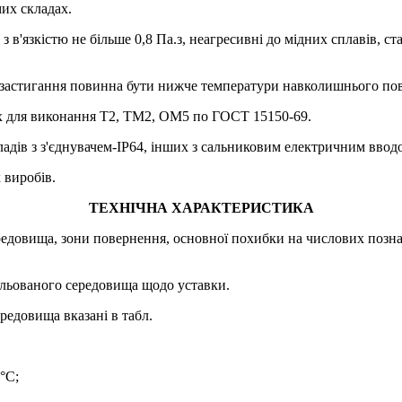
мих складах.
 з в'язкістю не більше 0,8 Па.з, неагресивні до мідних сплавів, с
застигання повинна бути нижче температури навколишнього пові
их для виконання Т2, ТМ2, ОМ5 по ГОСТ 15150-69.
ладів з з'єднувачем-IP64, інших з сальниковим електричним ввод
 виробів.
ТЕХНІЧНА ХАРАКТЕРИСТИКА
ередовища, зони повернення, основної похибки на числових позн
ольованого середовища щодо уставки.
редовища вказані в табл.
°C;