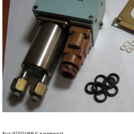
Код: 973551806
Є в наявності