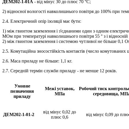
ДЕМ202-1-01А
- від мінус 30 до плюс 70 °С;
2) відносної вологості навколишнього повітря до 100% при темп
2.4. Електричний опір ізоляції має бути:
1) між гвинтом заземлення і з'єднаними один з одним електрич
МОм при температурі навколишнього повітря 55 ° з і відносній 
2) між гвинтом заземлення і системою чутливої не більше 0,1 Ом
2.5. Комутаційна зносостійкість контактів (число комутованих 
2.6. Маса приладу не більше: 1,1 кг.
2.7. Середній термін служби приладу - не менше 12 років.
Умовне
Межі уставок,
Робочий тиск контроль
позначення
МПа
середовища, МП
приладу
від мінус 0,02 до
ДЕМ202-1-01-2
від мінус 0,09 до плю
плюс 0,6