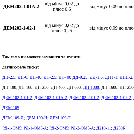
від мінус 0,02 до
ДЕМ202-1-01А-2
від мінус 0,09 до плю
плюс 0,6
від мінус 0,02 до
ДЕМ202-1-02-1
від мінус 0,09 до плю
плюс 0,25
Так само ви можете замовити та купити
датчик-реле тиску:
ДН-2,5
;
ДН-6
;
ДН-40
;
ДТ-2,5
;
ДТ-40
;
ДД-0,25
;
ДД-1,6
;
ДНТ-1
;
ДПН-2,
ДН-100; ДН-160; ДН-250; ДН-400; ДН-600;
ДН-1000
; ДН-1600; ДН-250
ДЕМ 102-1-01-2
;
ДЕМ 102-1-01А-2
;
ДЕМ 102-2-01-2
;
ДЕМ 102-1-02-2
;
ДЕМ 105
ДЕМ 109-Д
;
ДЕМ 109-Н
;
ДЕМ 109-Т
РД-1-ОМ5
;
РД-1-ОМ5-А
;
РД-2-ОМ5
;
РД-2-ОМ5-А
;
Д210-11
;
Д250Б