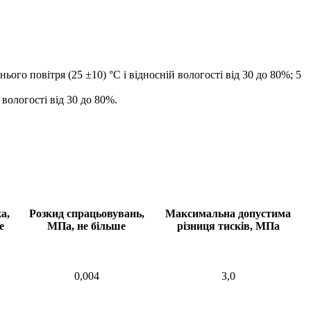
о повітря (25 ±10) °С і відносній вологості від 30 до 80%; 5
вологості від 30 до 80%.
а,
Розкид спрацьовувань,
Максимальна допустима
е
МПа, не більше
різниця тисків, МПа
0,004
3,0