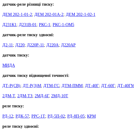
датчик-реле різниці тиску:
ДЕМ 202-1-01-2
;
ДЕМ 202-01А-2
;
ДЕМ 202-1-02-1
Д231К1
;
Д231В-01
;
РКС-1
;
РКС-1-ОМ5
датчик-реле тиску здвоєні:
Д2-11
;
Д220
;
Д220Р-11
;
Д220А
;
Д220АР
датчик тиску:
МИДА
датчик тиску підвищеної точності:
ДТ-Р(СВ)
;
ДТ-Р(З)М
;
ДТМ-ГС
;
ДТМ-ПММ
;
ДТ-40Г
;
ДТ-60Г
;
ДТ-40Г
2ДМ-Т
,
2ДМ-ТЗ
;
2МД-6Г
,
2МД-10Т
реле тиску:
РД-12
;
РДК-57
;
РРС-1Т
;
РД-5П-02
;
РД-8П-05
;
КРМ
реле тиску здвоєні: