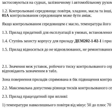
застосовуються на суднах, залізничному і автомобільному рухо
1.2. Контрольовані середовища: повітря, хладони, масла та інші,
01А
контрольованим середовищем може бути аміак.
Якщо контрольованим середовищем є масло, температура його 
1.3. Прилад придатний для експлуатації в умовах, встановлен
1.4. Ступінь захисту корпусу для приладу
ДЕМ202-1-02-1
і при
1.5. Прилад відноситься до не відновлюваних, не ремонтованих
2.1. Значення меж уставок, робочого тиску контрольованого с
відповідають зазначеним в табл.
Зона повернення приладів спрямована в бік підвищення контр
2.2. Максимальна допустима різниця тисків контрольованого се
2.3. Прилад працездатний при впливі:
1) температури навколишнього повітря від мінус 50 до плюс 70 