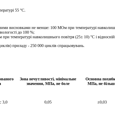
ературі 55 °С.
ними висновками не менше: 100 МОм при температурі навколишньог
вологості до 100 %;
 при температурі навколишнього повітря (25± 10) °С і відносній 
циклів) приладу - 250 000 циклів спрацьовувань.
ованого
Зона нечутливості, мінімальне
Основна похибк
а
значення, МПа, не боле
МПа, не більш
с 3,0
0,05
±0,03