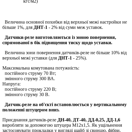
кгс/м2)
Величина основної похибки від верхньої межі настройки не
більше 1%, для
ДНТ-1
- 2% від суми меж уставок.
Датчики-реле виготовляються із зоною повернення,
спрямованої в бік підвищення тиску щодо уставки.
Величина зони повернення датчиків-реле не більше 10% від
верхньої межі уставки (для
ДНТ-1
- 25%).
Максимальна комутована потужність:
постійного струму 70 Вт;
змінного струму 300 ВА.
Напруга:
постійного струму 220 В;
змінного струму 30 В.
Датчик-реле на об'єкті встановлюється у вертикальному
положенні штуцером вниз.
Приєднання датчиків-реле
ДН-40, ДТ-40, ДД-0,25, ДД-1,6
виробляти за допомогою штуцера М12x1,5. Як ущільнення
застосовувати прокладки у вигляді шайб зі свинцю, фібри,