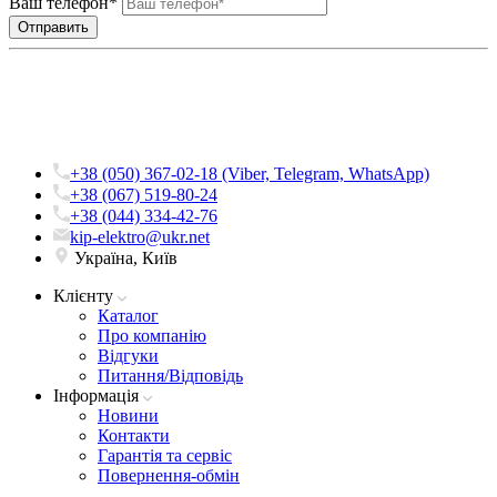
Ваш телефон*
+38 (050) 367-02-18 (Viber, Telegram, WhatsApp)
+38 (067) 519-80-24
+38 (044) 334-42-76
kip-elektro@ukr.net
Україна, Київ
Клієнту
Каталог
Про компанію
Вiдгуки
Питання/Відповідь
Iнформацiя
Новини
Контакти
Гарантія та сервіс
Повернення-обмін