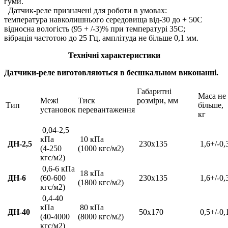
гуми.
Датчик-реле призначені для роботи в умовах:
температура навколишнього середовища від-30 до + 50С
відносна вологість (95 + /-3)% при температурі 35С;
вібрація частотою до 25 Гц, амплітуда не більше 0,1 мм.
Технічні характеристики
Датчики-реле виготовляються в бесшкальном виконанні.
Габаритні
Маса не
Межі
Тиск
розміри, мм
Тип
більше,
установок
перевантаження
кг
0,04-2,5
кПа
10 кПа
ДН-2,5
230х135
1,6+/-0,
(4-250
(1000 кгс/м2)
кгс/м2)
0,6-6 кПа
18 кПа
ДН-6
(60-600
230х135
1,6+/-0,
(1800 кгс/м2)
кгс/м2)
0,4-40
кПа
80 кПа
ДН-40
50х170
0,5+/-0,
(40-4000
(8000 кгс/м2)
кгс/м2)