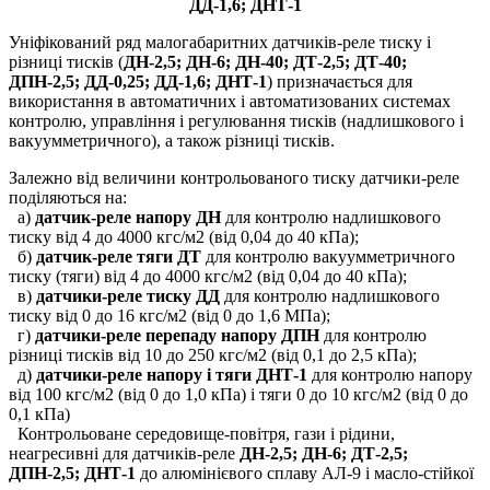
ДД-1,6; ДНТ-1
Уніфікований ряд малогабаритних датчиків-реле тиску і
різниці тисків (
ДН-2,5; ДН-6; ДН-40; ДТ-2,5; ДТ-40;
ДПН-2,5; ДД-0,25; ДД-1,6; ДНТ-1
) призначається для
використання в автоматичних і автоматизованих системах
контролю, управління і регулювання тисків (надлишкового і
вакуумметричного), а також різниці тисків.
Залежно від величини контрольованого тиску датчики-реле
поділяються на:
а)
датчик-реле напору ДН
для контролю надлишкового
тиску від 4 до 4000 кгс/м2 (від 0,04 до 40 кПа);
б)
датчик-реле тяги ДТ
для контролю вакуумметричного
тиску (тяги) від 4 до 4000 кгс/м2 (від 0,04 до 40 кПа);
в)
датчики-реле тиску ДД
для контролю надлишкового
тиску від 0 до 16 кгс/м2 (від 0 до 1,6 МПа);
г)
датчики-реле перепаду напору ДПН
для контролю
різниці тисків від 10 до 250 кгс/м2 (від 0,1 до 2,5 кПа);
д)
датчики-реле напору і тяги ДНТ-1
для контролю напору
від 100 кгс/м2 (від 0 до 1,0 кПа) і тяги 0 до 10 кгс/м2 (від 0 до
0,1 кПа)
Контрольоване середовище-повітря, гази і рідини,
неагресивні для датчиків-реле
ДН-2,5; ДН-6; ДТ-2,5;
ДПН-2,5; ДНТ-1
до алюмінієвого сплаву АЛ-9 і масло-стійкої