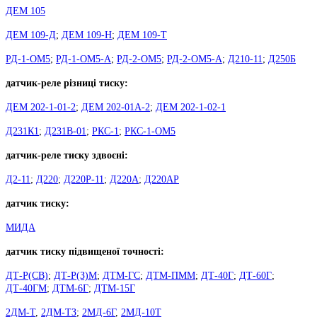
ДЕМ 105
ДЕМ 109-Д
;
ДЕМ 109-Н
;
ДЕМ 109-Т
РД-1-ОМ5
;
РД-1-ОМ5-А
;
РД-2-ОМ5
;
РД-2-ОМ5-А
;
Д210-11
;
Д250Б
датчик-реле різниці тиску:
ДЕМ 202-1-01-2
;
ДЕМ 202-01А-2
;
ДЕМ 202-1-02-1
Д231К1
;
Д231В-01
;
РКС-1
;
РКС-1-ОМ5
датчик-реле тиску здвоєні:
Д2-11
;
Д220
;
Д220Р-11
;
Д220А
;
Д220АР
датчик тиску:
МИДА
датчик тиску підвищеної точності:
ДТ-Р(СВ)
;
ДТ-Р(З)М
;
ДТМ-ГС
;
ДТМ-ПММ
;
ДТ-40Г
;
ДТ-60Г
;
ДТ-40ГМ
;
ДТМ-6Г
;
ДТМ-15Г
2ДМ-Т
,
2ДМ-ТЗ
;
2МД-6Г
,
2МД-10Т