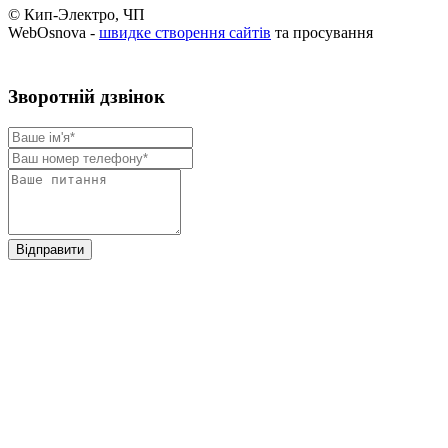
© Кип-Электро, ЧП
WebOsnova -
швидке створення сайтів
та просування
Зворотнiй дзвiнок