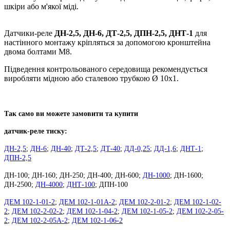
шкіри або м'якої міді.
Датчики-реле
ДН-2,5, ДН-6, ДТ-2,5, ДПН-2,5, ДНТ-1
для
настінного монтажу кріпляться за допомогою кронштейна
двома болтами М8.
Підведення контрольованого середовища рекомендується
виробляти мідною або сталевою трубкою Ø 10x1.
Так само ви можете замовити та купити
датчик-реле тиску:
ДН-2,5
;
ДН-6
;
ДН-40
;
ДТ-2,5
;
ДТ-40
;
ДД-0,25
;
ДД-1,6
;
ДНТ-1
;
ДПН-2,5
ДН-100; ДН-160; ДН-250; ДН-400; ДН-600;
ДН-1000
; ДН-1600;
ДН-2500;
ДН-4000
;
ДНТ-100
; ДПН-100
ДЕМ 102-1-01-2
;
ДЕМ 102-1-01А-2
;
ДЕМ 102-2-01-2
;
ДЕМ 102-1-02-
2
;
ДЕМ 102-2-02-2
;
ДЕМ 102-1-04-2
;
ДЕМ 102-1-05-2
;
ДЕМ 102-2-05-
2
;
ДЕМ 102-2-05А-2
;
ДЕМ 102-1-06-2