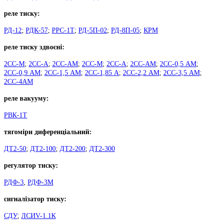
реле тиску:
РД-12
;
РДК-57
;
РРС-1Т
;
РД-5П-02
;
РД-8П-05
;
КРМ
реле тиску здвоєні:
2СС-М
;
2СС-А
;
2СС-АМ
;
2СС-М
;
2СС-А
;
2СС-АМ
;
2СС-0,5 АМ
;
2СС-0,9 АМ
;
2СС-1,5 АМ
;
2СС-1,85 А
;
2СС-2,2 АМ
;
2СС-3,5 АМ
;
2СС-4АМ
реле вакууму:
РВК-1Т
тягоміри диференціальний:
ДТ2-50
;
ДТ2-100
;
ДТ2-200
;
ДТ2-300
регулятор тиску:
РДФ-3
,
РДФ-3М
сигналізатор тиску:
СДУ
;
ЛСИV-1.1К