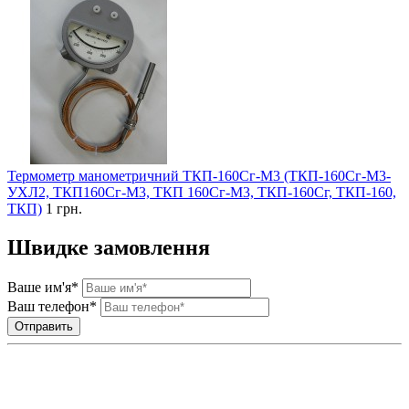
Термометр манометричний ТКП-160Сг-М3 (ТКП-160Сг-М3-
УХЛ2, ТКП160Сг-М3, ТКП 160Сг-М3, ТКП-160Сг, ТКП-160,
ТКП)
1 грн.
Швидке замовлення
Ваше им'я*
Ваш телефон*