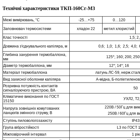
Технічні характеристики ТКП-160Сг-М3
Межі вимірювань, °С
-25…+75
0…120
Заповнювач термосистеми
хладон 22
метил хлористий
Клас точності
1,5; 2
Довжина з'єднувального капіляра, м
0,6; 1,0; 1,6; 2,5; 4,0;
Глибина занурення термобаллона,
125*; 160; 200; 250
мм
Діаметр термобаллона, мм
12*; 14*; 16
Матеріал термобаллона
латунь ЛС-59, нерж.стал
Вид захисної оболонки капіляра
А-мідна, Б-поліетиленов
Розривна потужність контактів
50
сигналізуючого пристрою, ВА
Кліматичне виконання по ГОСТ
УХЛ2, Т2
15150
220В / 50Гц для ви
Напруга зовнішніх комутованих
ланцюгів змінного струму, В
250В / 60Гц для 
Ступінь пиловологозахисту
IP
43
Група вібростійкості
L3 по ГОСТ 
Міжповірочний інтервал
1 рік