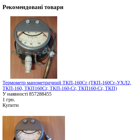
Рекомендовані товари
Термометр манометричний ТКП-160Сг (ТКП-160Сг-УХЛ2,
ТКП-160, ТКП160Сг, ТКП-160-Сг, ТКП160-Сг, ТКП)
У наявності
857288455
1 грн.
Купити