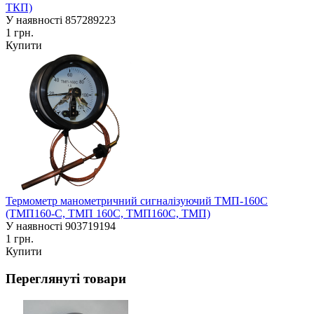
ТКП)
У наявності
857289223
1 грн.
Купити
Термометр манометричний сигналізуючий ТМП-160С
(ТМП160-С, ТМП 160С, ТМП160С, ТМП)
У наявності
903719194
1 грн.
Купити
Переглянуті товари