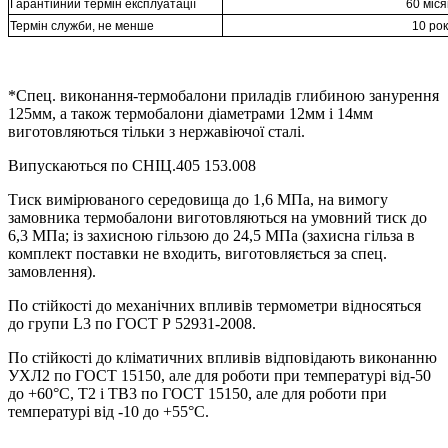
Гарантійний термін експлуатації
60 міся
Термін служби, не менше
10 рок
*Спец. виконання-термобалони приладів глибиною занурення
125мм, а також термобалони діаметрами 12мм і 14мм
виготовляються тільки з нержавіючої сталі.
Випускаються по СНІЦ.405 153.008
Тиск вимірюваного середовища до 1,6 МПа, на вимогу
замовника термобалони виготовляються на умовний тиск до
6,3 МПа; із захисною гільзою до 24,5 МПа (захисна гільза в
комплект поставки не входить, виготовляється за спец.
замовлення).
По стійкості до механічних впливів термометри відносяться
до групи L3 по ГОСТ Р 52931-2008.
По стійкості до кліматичних впливів відповідають виконанню
УХЛ2 по ГОСТ 15150, але для роботи при температурі від-50
до +60°C, Т2 і ТВ3 по ГОСТ 15150, але для роботи при
температурі від -10 до +55°C.