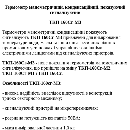
Термометр манометричний, конденсаційний, показуючий
сигналізуючий
ТКП-160Сг-М3
Термометри манометричні конденсаційні показують
сигналізують
ТКП-160Сг-М3
призначені для вимірювання
температури води, масла та інших неагресивних рідин в
промислових установках і управління зовнішніми
електричними ланцюгами від сигналізуючих пристроїв.
ТКП-160Сг-М3
- нове покоління термометрів манометричних
сигналізуючих, що прийшло на зміну
ТКП-160Сг-М2
,
ТКП-160Сг-М1
і
ТКП-160Сг.
Особливості ТКП-160сг-М3:
- висока надійність внаслідок відсутності в конструкції
трибко-секторного механізму;
- сигналізуючий пристрій на мікроперемикачах;
- розривна потужність контактів 50ВА;
- маса вимірювальної частини 1,0 кг.