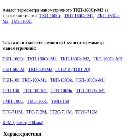
Аналог термометра манометричного
ТКП-160Сг-М3
за
характеристиками:
ТКП-160Сг
,
ТКП-160Сг-М1
,
ТКП-160Сг-
М2
,
ТМП-160С
Так само ви можете замовити і купити термометр
манометричний:
ТКП-160Сг
,
ТКП-160Сг-М1
,
ТКП-160Сг-М2
,
ТКП-160Сг-М3
ТКП-60/3М
,
ТКП-60/3М2
,
ТПП2-В (ТПП-2В)
ТКП-100
,
ТКП-100-М1
,
ТКП-100Эк
,
ТКП-100Эк-М1
ТГП-100
,
ТГП-100-М1
,
ТГП-100Эк
,
ТГП-100Эк-М1
ТМП-100С
,
ТМП-160С
,
ТМП-160
ТГС-711М
,
ТГС-712М
,
ТГ2С-711М
,
ТГ2С-712М
КFM (діаметр 160мм)
Характеристики