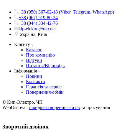
+38 (050) 367-02-18 (Viber, Telegram, WhatsApp)
+38 (067) 519-80-24
+38 (044) 334-42-76
kip-elektro@ukr.net
Україна, Київ
Клієнту
Каталог
Про компанію
Вiдгуки
Питання/Відповідь
Iнформацiя
Новини
Контакти
Гарантія та сервіс
Повернення-обмін
© Кип-Электро, ЧП
WebOsnova -
швидке створення сайтів
та просування
Зворотнiй дзвiнок