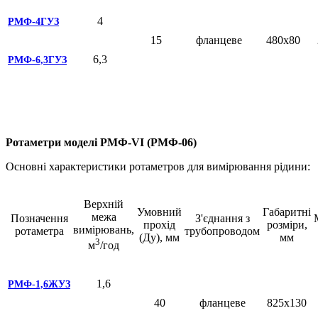
4
РМФ-4ГУЗ
15
фланцеве
480х80
6,3
РМФ-6,3ГУЗ
Ротаметри моделі РМФ-VI (РМФ-06)
Основні характеристики ротаметров для вимірювання рідини:
Верхній
Умовний
Габаритні
межа
Позначення
З'єднання з
прохід
розміри,
вимірювань,
ротаметра
трубопроводом
(Ду), мм
мм
3
м
/год
1,6
РМФ-1,6ЖУЗ
40
фланцеве
825х130