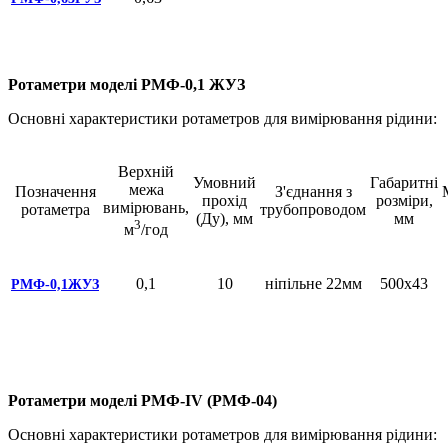
Ротаметри моделі РМФ-0,1 ЖУЗ
Основні характеристики ротаметров для вимірювання рідини:
Верхній
Умовний
Габаритні
межа
Позначення
З'єднання з
прохід
розміри,
вимірювань,
ротаметра
трубопроводом
(Ду), мм
мм
3
м
/год
0,1
10
ніпільне 22мм
500х43
РМФ-0,1ЖУЗ
Ротаметри моделі РМФ-IV (РМФ-04)
Основні характеристики ротаметров для вимірювання рідини: