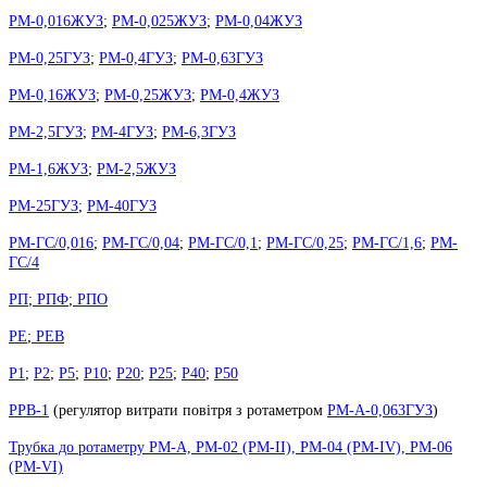
РМ-0,016ЖУЗ
;
РМ-0,025ЖУЗ
;
РМ-0,04ЖУЗ
РМ-0,25ГУЗ
;
РМ-0,4ГУЗ
;
РМ-0,63ГУЗ
РМ-0,16ЖУЗ
;
РМ-0,25ЖУЗ
;
РМ-0,4ЖУЗ
РМ-2,5ГУЗ
;
РМ-4ГУЗ
;
РМ-6,3ГУЗ
РМ-1,6ЖУЗ
;
РМ-2,5ЖУЗ
РМ-25ГУЗ
;
РМ-40ГУЗ
РМ-ГС/0,016
;
РМ-ГС/0,04
;
РМ-ГС/0,1
;
РМ-ГС/0,25
;
РМ-ГС/1,6
;
РМ-
ГС/4
РП
;
РПФ
;
РПО
РЕ
;
РЕВ
Р1
;
Р2
;
Р5
;
Р10
;
Р20
;
Р25
;
Р40
;
Р50
РРВ-1
(
регулятор витрати повітря з ротаметром
РМ-А-0,063ГУЗ
)
Трубка до ротаметру РМ-А, РМ-02 (РМ-II), РМ-04 (РМ-IV), РМ-06
(РМ-VI)