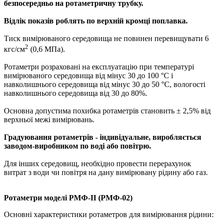
безпосередньо на ротаметричну трубку.
Відлік показів роблять по верхній кромці поплавка.
Тиск вимірюваного середовища не повинен перевищувати 6
2
кгс/см
(0,6 МПа).
Ротаметри розраховані на експлуатацію при температурі
вимірюваного середовища від мінус 30 до 100 °С і
навколишнього середовища від мінус 30 до 50 °С, вологості
навколишнього середовища від 30 до 80%.
Основна допустима похибка ротаметрів становить ± 2,5% від
верхньої межі вимірювань.
Градуювання ротаметрів - індивідуальне, виробляється
заводом-виробником по воді або повітрю.
Для інших середовищ, необхідно провести перерахунок
витрат з води чи повітря на дану вимірювану рідину або газ.
Ротаметри моделі РМФ-II (РМФ-02)
Основні характеристики ротаметров для вимірювання рідини: