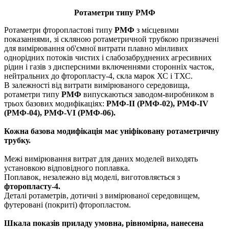
Ротаметри типу РМФ
Ротаметри фторопластові типу
РМФ
з місцевими
показаннями, зі скляною ротаметричной трубкою призначені
для вимірювання об'ємної витрати плавно мінливих
однорідних потоків чистих і слабозабруднених агресивних
рідин і газів з дисперсними включеннями сторонніх часток,
нейтральних до фторопласту-4, скла марок ХС і ТХС.
В залежності від витрати вимірюваного середовища,
ротаметри типу
РМФ
випускаються заводом-виробником в
трьох базових модифікаціях:
РМФ-II (РМФ-02), РМФ-IV
(РМФ-04), РМФ-VI (РМФ-06).
Кожна базова модифікація має уніфіковану ротаметричну
трубку.
Межі вимірювання витрат для даних моделей виходять
установкою відповідного поплавка.
Поплавок, незалежно від моделі, виготовляється з
фторопласту-4.
Деталі ротаметрів, дотичні з вимірюваної середовищем,
футеровані (покриті) фторопластом.
Шкала показів приладу умовна, рівномірна, нанесена