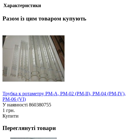
Характеристики
Разом із цим товаром купують
Трубка к ротаметру РМ-А, РМ-02 (РМ-II), РМ-04 (РМ-IV),
РМ-06 (VI)
У наявності
860380755
1 грн.
Купити
Переглянуті товари