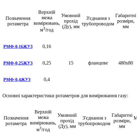
Верхній
Умовний
Габаритні
межа
Позначення
З'єднання з
прохід
розміри,
вимірювань,
ротаметра
трубопроводом
(Ду), мм
мм
3
м
/год
0,16
РМФ-0,16ЖУЗ
0,25
15
фланцеве
480х80
РМФ-0,25ЖУЗ
0,4
РМФ-0,4ЖУЗ
Основні характеристики ротаметров для вимірювання газу:
Верхній
Умовний
Габаритні
межа
Позначення
З'єднання з
М
прохід
розміри,
вимірювань,
ротаметра
трубопроводом
(Ду), мм
мм
3
м
/год