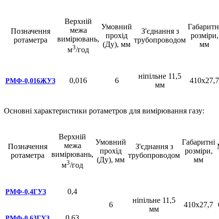
Верхній
Умовний
Габаритн
межа
Позначення
З'єднання з
прохід
розміри,
вимірювань,
ротаметра
трубопроводом
(Ду), мм
мм
3
м
/год
ніпільне 11,5
0,016
6
410х27,7
РМФ-0,016ЖУЗ
мм
Основні характеристики ротаметров для вимірювання газу:
Верхній
Умовний
Габаритні
межа
Позначення
З'єднання з
прохід
розміри,
вимірювань,
ротаметра
трубопроводом
(Ду), мм
мм
3
м
/год
0,4
РМФ-0,4ГУЗ
ніпільне 11,5
6
410х27,7
мм
0,63
РМФ-0,63ГУЗ