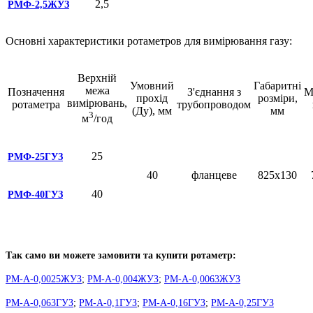
2,5
РМФ-2,5ЖУЗ
Основні характеристики ротаметров для вимірювання газу:
Верхній
Умовний
Габаритні
межа
Позначення
З'єднання з
М
прохід
розміри,
вимірювань,
ротаметра
трубопроводом
(Ду), мм
мм
3
м
/год
25
РМФ-25ГУЗ
40
фланцеве
825х130
40
РМФ-40ГУЗ
Так само ви можете замовити та купити ротаметр:
РМ-А-0,0025ЖУЗ
;
РМ-А-0,004ЖУЗ
;
РМ-А-0,0063ЖУЗ
РМ-А-0,063ГУЗ
;
РМ-А-0,1ГУЗ
;
РМ-А-0,16ГУЗ
;
РМ-А-0,25ГУЗ