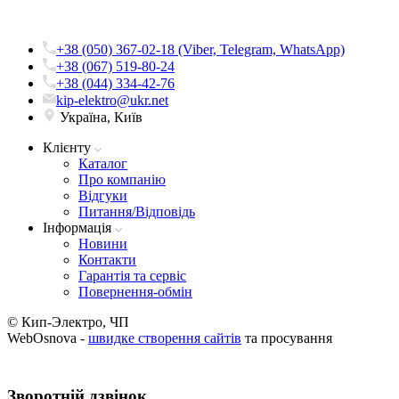
+38 (050) 367-02-18 (Viber, Telegram, WhatsApp)
+38 (067) 519-80-24
+38 (044) 334-42-76
kip-elektro@ukr.net
Україна, Київ
Клієнту
Каталог
Про компанію
Вiдгуки
Питання/Відповідь
Iнформацiя
Новини
Контакти
Гарантія та сервіс
Повернення-обмін
© Кип-Электро, ЧП
WebOsnova -
швидке створення сайтів
та просування
Зворотнiй дзвiнок