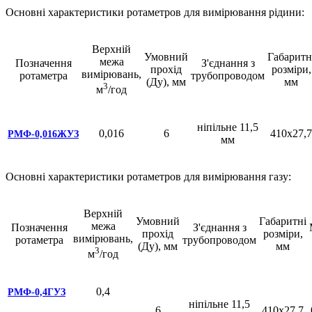
Основні характеристики ротаметров для вимірювання рідини:
Верхній
Умовний
Габаритн
межа
Позначення
З'єднання з
прохід
розміри,
вимірювань,
ротаметра
трубопроводом
(Ду), мм
мм
3
м
/год
ніпільне 11,5
0,016
6
410х27,7
РМФ-0,016ЖУЗ
мм
Основні характеристики ротаметров для вимірювання газу:
Верхній
Умовний
Габаритні
межа
Позначення
З'єднання з
прохід
розміри,
вимірювань,
ротаметра
трубопроводом
(Ду), мм
мм
3
м
/год
0,4
РМФ-0,4ГУЗ
ніпільне 11,5
6
410х27,7