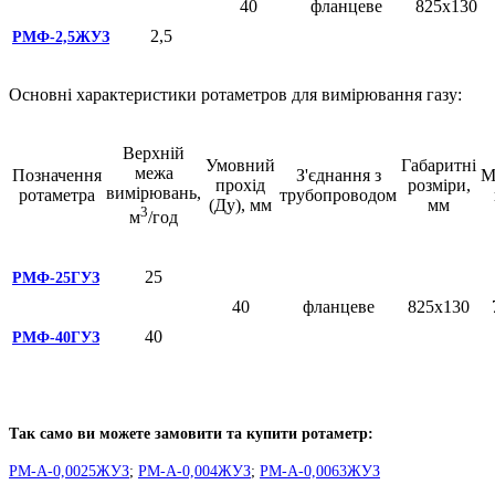
40
фланцеве
825х130
2,5
РМФ-2,5ЖУЗ
Основні характеристики ротаметров для вимірювання газу:
Верхній
Умовний
Габаритні
межа
Позначення
З'єднання з
М
прохід
розміри,
вимірювань,
ротаметра
трубопроводом
(Ду), мм
мм
3
м
/год
25
РМФ-25ГУЗ
40
фланцеве
825х130
40
РМФ-40ГУЗ
Так само ви можете замовити та купити ротаметр:
РМ-А-0,0025ЖУЗ
;
РМ-А-0,004ЖУЗ
;
РМ-А-0,0063ЖУЗ