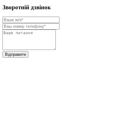
Зворотнiй дзвiнок