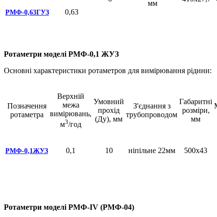
мм
0,63
РМФ-0,63ГУЗ
Ротаметри моделі РМФ-0,1 ЖУЗ
Основні характеристики ротаметров для вимірювання рідини:
Верхній
Умовний
Габаритні
межа
Позначення
З'єднання з
прохід
розміри,
вимірювань,
ротаметра
трубопроводом
(Ду), мм
мм
3
м
/год
0,1
10
ніпільне 22мм
500х43
РМФ-0,1ЖУЗ
Ротаметри моделі РМФ-IV (РМФ-04)