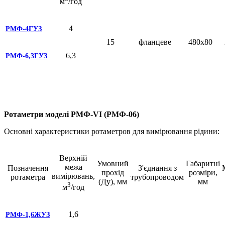
м
/год
4
РМФ-4ГУЗ
15
фланцеве
480х80
6,3
РМФ-6,3ГУЗ
Ротаметри моделі РМФ-VI (РМФ-06)
Основні характеристики ротаметров для вимірювання рідини:
Верхній
Умовний
Габаритні
межа
Позначення
З'єднання з
прохід
розміри,
вимірювань,
ротаметра
трубопроводом
(Ду), мм
мм
3
м
/год
1,6
РМФ-1,6ЖУЗ