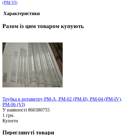
(РМ-VI)
Характеристики
Разом із цим товаром купують
Трубка к ротаметру РМ-А, РМ-02 (РМ-II), РМ-04 (РМ-IV),
РМ-06 (VI)
У наявності
860380755
1 грн.
Купити
Переглянуті товари