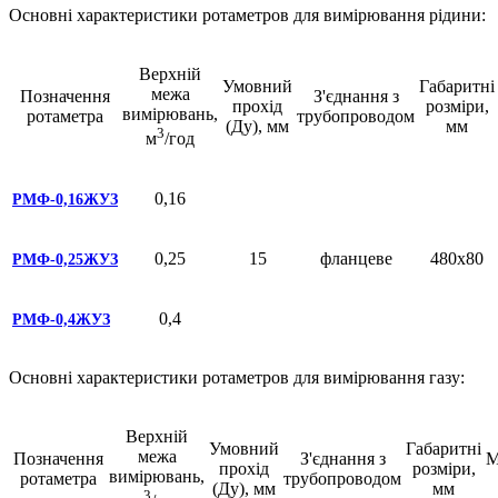
Основні характеристики ротаметров для вимірювання рідини:
Верхній
Умовний
Габаритні
межа
Позначення
З'єднання з
прохід
розміри,
вимірювань,
ротаметра
трубопроводом
(Ду), мм
мм
3
м
/год
0,16
РМФ-0,16ЖУЗ
0,25
15
фланцеве
480х80
РМФ-0,25ЖУЗ
0,4
РМФ-0,4ЖУЗ
Основні характеристики ротаметров для вимірювання газу:
Верхній
Умовний
Габаритні
межа
Позначення
З'єднання з
М
прохід
розміри,
вимірювань,
ротаметра
трубопроводом
(Ду), мм
мм
3