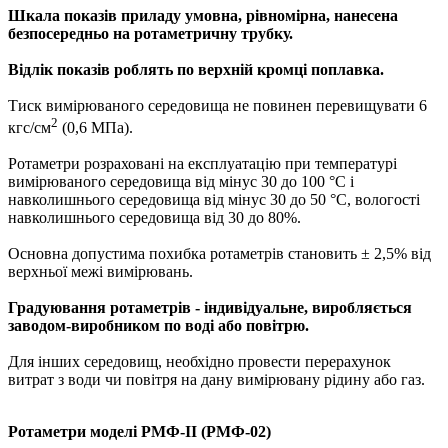
Шкала показів приладу умовна, рівномірна, нанесена
безпосередньо на ротаметричну трубку.
Відлік показів роблять по верхній кромці поплавка.
Тиск вимірюваного середовища не повинен перевищувати 6
2
кгс/см
(0,6 МПа).
Ротаметри розраховані на експлуатацію при температурі
вимірюваного середовища від мінус 30 до 100 °С і
навколишнього середовища від мінус 30 до 50 °С, вологості
навколишнього середовища від 30 до 80%.
Основна допустима похибка ротаметрів становить ± 2,5% від
верхньої межі вимірювань.
Градуювання ротаметрів - індивідуальне, виробляється
заводом-виробником по воді або повітрю.
Для інших середовищ, необхідно провести перерахунок
витрат з води чи повітря на дану вимірювану рідину або газ.
Ротаметри моделі РМФ-II (РМФ-02)