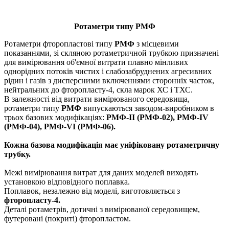
Ротаметри типу РМФ
Ротаметри фторопластові типу
РМФ
з місцевими
показаннями, зі скляною ротаметричной трубкою призначені
для вимірювання об'ємної витрати плавно мінливих
однорідних потоків чистих і слабозабруднених агресивних
рідин і газів з дисперсними включеннями сторонніх часток,
нейтральних до фторопласту-4, скла марок ХС і ТХС.
В залежності від витрати вимірюваного середовища,
ротаметри типу
РМФ
випускаються заводом-виробником в
трьох базових модифікаціях:
РМФ-II (РМФ-02), РМФ-IV
(РМФ-04), РМФ-VI (РМФ-06).
Кожна базова модифікація має уніфіковану ротаметричну
трубку.
Межі вимірювання витрат для даних моделей виходять
установкою відповідного поплавка.
Поплавок, незалежно від моделі, виготовляється з
фторопласту-4.
Деталі ротаметрів, дотичні з вимірюваної середовищем,
футеровані (покриті) фторопластом.