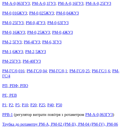
РМ-А-0,063ГУЗ
;
РМ-А-0,1ГУЗ
;
РМ-А-0,16ГУЗ
;
РМ-А-0,25ГУЗ
РМ-0,016ЖУЗ
;
РМ-0,025ЖУЗ
;
РМ-0,04ЖУЗ
РМ-0,25ГУЗ
;
РМ-0,4ГУЗ
;
РМ-0,63ГУЗ
РМ-0,16ЖУЗ
;
РМ-0,25ЖУЗ
;
РМ-0,4ЖУЗ
РМ-2,5ГУЗ
;
РМ-4ГУЗ
;
РМ-6,3ГУЗ
РМ-1,6ЖУЗ
;
РМ-2,5ЖУЗ
РМ-25ГУЗ
;
РМ-40ГУЗ
РМ-ГС/0,016
;
РМ-ГС/0,04
;
РМ-ГС/0,1
;
РМ-ГС/0,25
;
РМ-ГС/1,6
;
РМ-
ГС/4
РП
;
РПФ
;
РПО
РЕ
;
РЕВ
Р1
;
Р2
;
Р5
;
Р10
;
Р20
;
Р25
;
Р40
;
Р50
РРВ-1
(
регулятор витрати повітря з ротаметром
РМ-А-0,063ГУЗ
)
Трубка до ротаметру РМ-А, РМ-02 (РМ-II), РМ-04 (РМ-IV), РМ-06