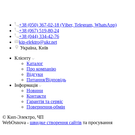
+38 (050) 367-02-18 (Viber, Telegram, WhatsApp)
+38 (067) 519-80-24
+38 (044) 334-42-76
kip-elektro@ukr.net
Україна, Київ
Клієнту
Каталог
Про компанію
Вiдгуки
Питання/Відповідь
Iнформацiя
Новини
Контакти
Гарантія та сервіс
Повернення-обмін
© Кип-Электро, ЧП
WebOsnova -
швидке створення сайтів
та просування