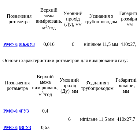
Верхній
Умовний
Габарит
межа
Позначення
З'єднання з
прохід
розміри
вимірювань,
ротаметра
трубопроводом
(Ду), мм
мм
3
м
/год
0,016
6
ніпільне 11,5 мм
410х27,
РМФ-0,016ЖУЗ
Основні характеристики ротаметров для вимірювання газу:
Верхній
Умовний
Габаритні
межа
Позначення
З'єднання з
прохід
розміри,
вимірювань,
ротаметра
трубопроводом
(Ду), мм
мм
3
м
/год
0,4
РМФ-0,4ГУЗ
6
ніпільне 11,5 мм
410х27,7
0,63
РМФ-0,63ГУЗ