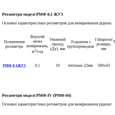
Ротаметри моделі РМФ-0,1 ЖУЗ
Основні характеристики ротаметров для вимірювання рідини:
Верхній
Умовний
Габаритні
межа
Позначення
З'єднання з
прохід
розміри,
вимірювань,
ротаметра
трубопроводом
(Ду), мм
мм
3
м
/год
0,1
10
ніпільне 22мм
500х43
РМФ-0,1ЖУЗ
Ротаметри моделі РМФ-IV (РМФ-04)
Основні характеристики ротаметров для вимірювання рідини: