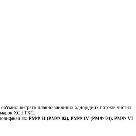
 об'ємної витрати плавно мінливих однорідних потоків чистих
 марок ХС і ТХС.
модифікаціях:
РМФ-II (РМФ-02), РМФ-IV (РМФ-04), РМФ-VI