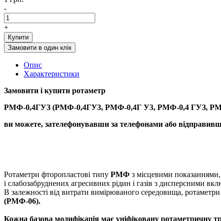
-
+
Купити
Замовити в один клік
Опис
Характеристики
Замовити і купити
р
отаметр
РМФ-0,4ГУЗ (РМФ-0,4ГУ3, РМФ-0,4Г У3, РМФ-0,4 ГУЗ, РМ
ви можете, зателефонувавши за телефонами або відправивши
Ротаметри фторопластові типу
РМФ
з місцевими показаннями,
і слабозабруднених агресивних рідин і газів з дисперсними вк
В залежності від витрати вимірюваного середовища, ротаметри
(РМФ-06).
Кожна базова модифікація має уніфіковану ротаметричну тр