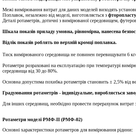
Межі вимірювання витрат для даних моделей виходять установ
Поплавок, незалежно від моделі, виготовляється з
фторопласту
Деталі ротаметрів, дотичні з вимірюваної середовищем, футеро
Шкала показів приладу умовна, рівномірна, нанесена безпос
Відлік показів роблять по верхній кромці поплавка.
Тиск вимірюваного середовища не повинен перевищувати 6 кг
Ротаметри розраховані на експлуатацію при температурі вимірю
середовища від 30 до 80%.
Основна допустима похибка ротаметрів становить ± 2,5% від в
Градуювання ротаметрів - індивідуальне, виробляється заво
Для інших середовищ, необхідно провести перерахунок витрат з
Ротаметри моделі РМФ-II (РМФ-02)
Основні характеристики ротаметров для вимірювання рідини: