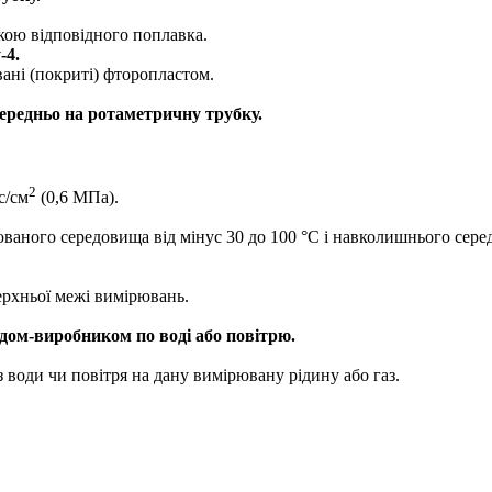
кою відповідного поплавка.
-4.
вані (покриті) фторопластом.
ередньо на ротаметричну трубку.
2
с/см
(0,6 МПа).
ваного середовища від мінус 30 до 100 °С і навколишнього серед
ерхньої межі вимірювань.
дом-виробником по воді або повітрю.
 води чи повітря на дану вимірювану рідину або газ.