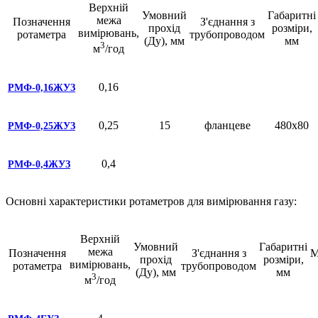
Верхній
Умовний
Габаритні
межа
Позначення
З'єднання з
прохід
розміри,
вимірювань,
ротаметра
трубопроводом
(Ду), мм
мм
3
м
/год
0,16
РМФ-0,16ЖУЗ
0,25
15
фланцеве
480х80
РМФ-0,25ЖУЗ
0,4
РМФ-0,4ЖУЗ
Основні характеристики ротаметров для вимірювання газу:
Верхній
Умовний
Габаритні
межа
Позначення
З'єднання з
М
прохід
розміри,
вимірювань,
ротаметра
трубопроводом
(Ду), мм
мм
3
м
/год