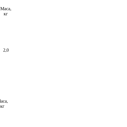
Маса,
кг
2,0
аса,
кг