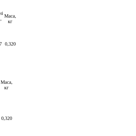
ні
Маса,
,
кг
7
0,320
Маса,
кг
0,320