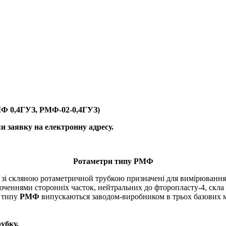
Ф 0,4ГУЗ, РМФ-02-0,4ГУЗ)
 заявку на електронну адресу.
Ротаметри типу РМФ
 зі скляною ротаметричной трубкою призначені для вимірювання
люченнями сторонніх часток, нейтральних до фторопласту-4, скла
 типу
РМФ
випускаються заводом-виробником в трьох базових 
убку.