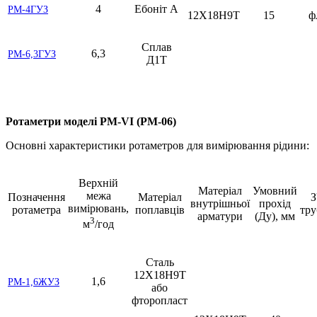
4
Ебоніт А
РМ-4ГУЗ
12Х18Н9Т
15
ф
Сплав
6,3
РМ-6,3ГУЗ
Д1Т
Ротаметри моделі РМ-VI (РМ-06)
Основні характеристики ротаметров для вимірювання рідини:
Верхній
Матеріал
Умовний
межа
Позначення
Матеріал
З
внутрішньої
прохід
вимірювань,
ротаметра
поплавців
тр
арматури
(Ду), мм
3
м
/год
Сталь
12Х18Н9Т
1,6
РМ-1,6ЖУЗ
або
фторопласт