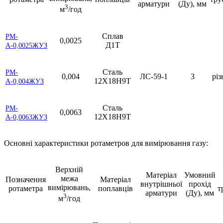
арматури
(Ду), мм
3
м
/год
Сплав
РМ-
0,0025
Д1Т
А-0,0025ЖУЗ
Сталь
РМ-
0,004
ЛС-59-1
3
різ
12Х18Н9Т
А-0,004ЖУЗ
Сталь
РМ-
0,0063
12Х18Н9Т
А-0,0063ЖУЗ
Основні характеристики ротаметров для вимірювання газу:
Верхній
Матеріал
Умовний
межа
Позначення
Матеріал
внутрішньої
прохід
вимірювань,
ротаметра
поплавців
т
арматури
(Ду), мм
3
м
/год