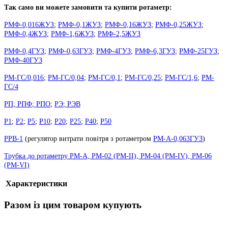
Так само ви можете замовити та купити ротаметр:
РМФ-0,016ЖУЗ
;
РМФ-0,1ЖУЗ
;
РМФ-0,16ЖУЗ
;
РМФ-0,25ЖУЗ
;
РМФ-0,4ЖУЗ
;
РМФ-1,6ЖУЗ
;
РМФ-2,5ЖУЗ
РМФ-0,4ГУЗ
;
РМФ-0,63ГУЗ
;
РМФ-4ГУЗ
;
РМФ-6,3ГУЗ
;
РМФ-25ГУЗ
;
РМФ-40ГУЗ
РМ-ГС/0,016
;
РМ-ГС/0,04
;
РМ-ГС/0,1
;
РМ-ГС/0,25
;
РМ-ГС/1,6
;
РМ-
ГС/4
РП
;
РПФ
;
РПО
;
РЭ
;
РЭВ
Р1
;
Р2
;
Р5
;
Р10
;
Р20
;
Р25
;
Р40
;
Р50
РРВ-1
(
регулятор витрати повітря з ротаметром
РМ-А-0,063ГУЗ
)
Трубка до ротаметру РМ-А, РМ-02 (РМ-II), РМ-04 (РМ-IV), РМ-06
(РМ-VI)
Характеристики
Разом із цим товаром купують