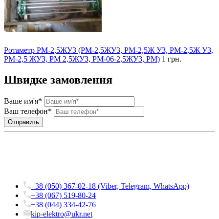
Ротаметр РМ-2,5ЖУЗ (РМ-2,5ЖУ3, РМ-2,5Ж У3, РМ-2,5Ж УЗ,
РМ-2,5 ЖУЗ, РМ 2,5ЖУЗ, РМ-06-2,5ЖУЗ, РМ)
1 грн.
Швидке замовлення
Ваше им'я*
Ваш телефон*
+38 (050) 367-02-18 (Viber, Telegram, WhatsApp)
+38 (067) 519-80-24
+38 (044) 334-42-76
kip-elektro@ukr.net