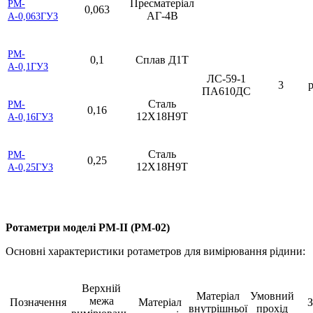
Пресматеріал
РМ-
0,063
АГ-4В
А-0,063ГУЗ
РМ-
0,1
Сплав Д1Т
А-0,1ГУЗ
ЛС-59-1
3
р
ПА610ДС
Сталь
РМ-
0,16
12Х18Н9Т
А-0,16ГУЗ
Сталь
РМ-
0,25
12Х18Н9Т
А-0,25ГУЗ
Ротаметри моделі РМ-II (РМ-02)
Основні характеристики ротаметров для вимірювання рідини:
Верхній
Матеріал
Умовний
межа
Позначення
Матеріал
З
внутрішньої
прохід