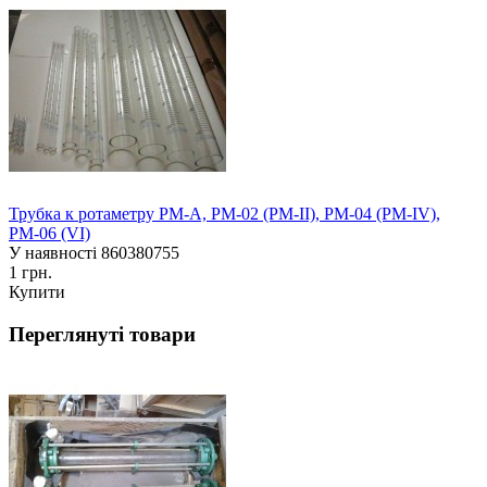
Трубка к ротаметру РМ-А, РМ-02 (РМ-II), РМ-04 (РМ-IV),
РМ-06 (VI)
У наявності
860380755
1 грн.
Купити
Переглянуті товари