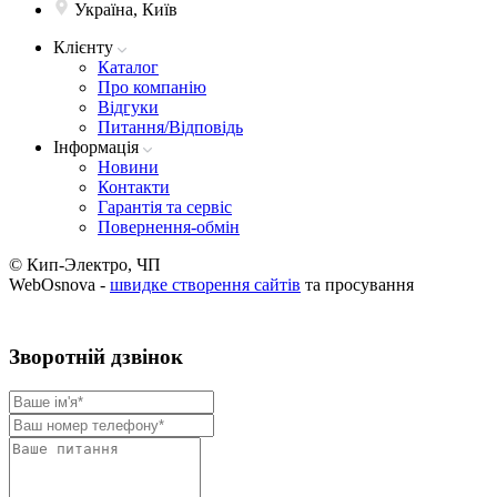
Україна, Київ
Клієнту
Каталог
Про компанію
Вiдгуки
Питання/Відповідь
Iнформацiя
Новини
Контакти
Гарантія та сервіс
Повернення-обмін
© Кип-Электро, ЧП
WebOsnova -
швидке створення сайтів
та просування
Зворотнiй дзвiнок