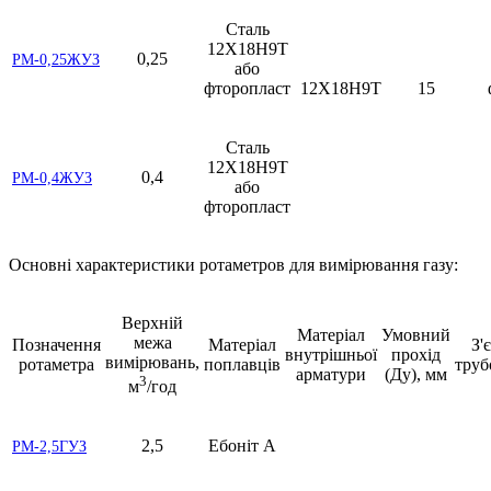
Сталь
12Х18Н9Т
0,25
РМ-0,25ЖУЗ
або
фторопласт
12Х18Н9Т
15
Сталь
12Х18Н9Т
0,4
РМ-0,4ЖУЗ
або
фторопласт
Основні характеристики ротаметров для вимірювання газу:
Верхній
Матеріал
Умовний
межа
Позначення
Матеріал
З'
внутрішньої
прохід
вимірювань,
ротаметра
поплавців
труб
арматури
(Ду), мм
3
м
/год
2,5
Ебоніт А
РМ-2,5ГУЗ