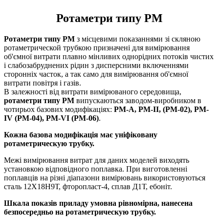
Ротаметри типу РМ
Ротаметри типу РМ
з місцевими показаннями зі скляною
ротаметрической трубкою призначені для вимірювання
об'ємної витрати плавно мінливих однорідних потоків чистих
і слабозабруднених рідин з дисперсними включеннями
сторонніх часток, а так само для вимірювання об'ємної
витрати повітря і газів.
В залежності від витрати вимірюваного середовища,
ротаметри типу РМ
випускаються заводом-виробником в
чотирьох базових модифікаціях:
РМ-А, РМ-II, (РМ-02), РМ-
IV (РМ-04), РМ-VI (РМ-06)
.
Кожна базова модифікація має уніфіковану
ротаметрическую трубку.
Межі вимірювання витрат для даних моделей виходять
установкою відповідного поплавка. При виготовленні
поплавців на різні діапазони вимірювань використовуються
сталь 12Х18Н9Т, фторопласт-4, сплав Д1Т, ебоніт.
Шкала показів приладу умовна рівномірна, нанесена
безпосередньо на ротаметрическую трубку.