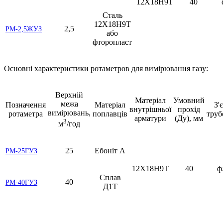
12Х18Н9Т
40
Сталь
12Х18Н9Т
2,5
РМ-2,5ЖУЗ
або
фторопласт
Основні характеристики ротаметров для вимірювання газу:
Верхній
Матеріал
Умовний
межа
Позначення
Матеріал
З'
внутрішньої
прохід
вимірювань,
ротаметра
поплавців
труб
арматури
(Ду), мм
3
м
/год
25
Ебоніт А
РМ-25ГУЗ
12Х18Н9Т
40
ф
Сплав
40
РМ-40ГУЗ
Д1Т