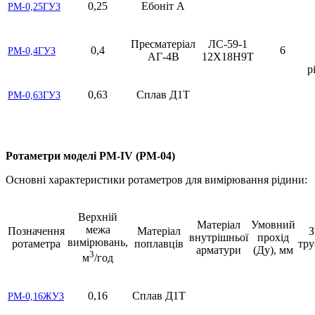
0,25
Ебоніт А
РМ-0,25ГУЗ
Пресматеріал
ЛС-59-1
0,4
6
РМ-0,4ГУЗ
АГ-4В
12Х18Н9Т
р
0,63
Сплав Д1Т
РМ-0,63ГУЗ
Ротаметри моделі РМ-IV (РМ-04)
Основні характеристики ротаметров для вимірювання рідини:
Верхній
Матеріал
Умовний
межа
Позначення
Матеріал
З
внутрішньої
прохід
вимірювань,
ротаметра
поплавців
тр
арматури
(Ду), мм
3
м
/год
0,16
Сплав Д1Т
РМ-0,16ЖУЗ