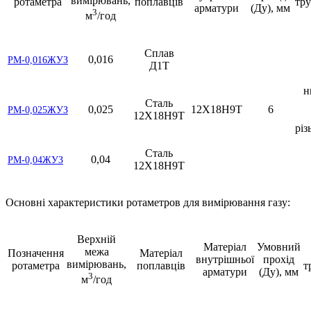
вимірювань,
ротаметра
поплавців
тр
арматури
(Ду), мм
3
м
/год
Сплав
0,016
РМ-0,016ЖУЗ
Д1Т
н
Сталь
0,025
12Х18Н9Т
6
РМ-0,025ЖУЗ
12Х18Н9Т
різ
Сталь
0,04
РМ-0,04ЖУЗ
12Х18Н9Т
Основні характеристики ротаметров для вимірювання газу:
Верхній
Матеріал
Умовний
межа
Позначення
Матеріал
внутрішньої
прохід
вимірювань,
ротаметра
поплавців
т
арматури
(Ду), мм
3
м
/год