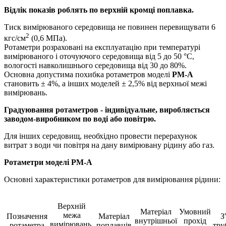
Відлік показів роблять по верхній кромці поплавка.
Тиск вимірюваного середовища не повинен перевищувати 6
2
кгс/см
(0,6 МПа).
Ротаметри розраховані на експлуатацію при температурі
вимірюваного і оточуючого середовища від 5 до 50 °С,
вологості навколишнього середовища від 30 до 80%.
Основна допустима похибка ротаметров моделі
РМ-А
становить ± 4%, а інших моделей ± 2,5% від верхньої межі
вимірювань.
Градуювання ротаметров - індивідуальне, виробляється
заводом-виробником по воді або повітрю.
Для інших середовищ, необхідно провести перерахунок
витрат з води чи повітря на дану вимірювану рідину або газ.
Ротаметри моделі РМ-А
Основні характеристики ротаметров для вимірювання рідини:
Верхній
Матеріал
Умовний
межа
Позначення
Матеріал
З
внутрішньої
прохід
вимірювань,
ротаметра
поплавців
тру