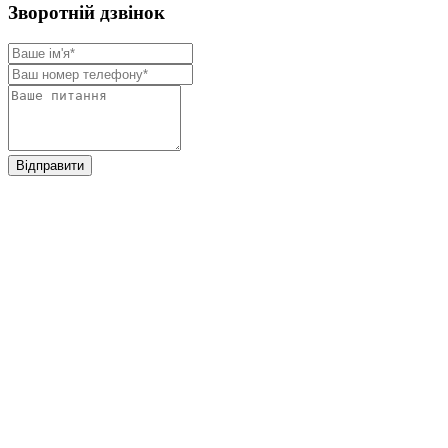
Зворотнiй дзвiнок