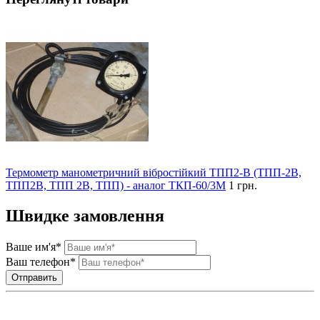
Термометр манометричний вібростійкий ТПП2-В (ТПП-2В,
ТПП2В, ТПП 2В, ТПП) - аналог ТКП-60/3М
1 грн.
Швидке замовлення
Ваше им'я*
Ваш телефон*