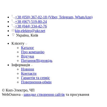
+38 (050) 367-02-18 (Viber, Telegram, WhatsApp)
+38 (067) 519-80-24
+38 (044) 334-42-76
kip-elektro@ukr.net
Україна, Київ
Клієнту
Каталог
Про компанію
Вiдгуки
Питання/Відповідь
Iнформацiя
Новини
Контакти
Гарантія та сервіс
Повернення-обмін
© Кип-Электро, ЧП
WebOsnova -
швидке створення сайтів
та просування