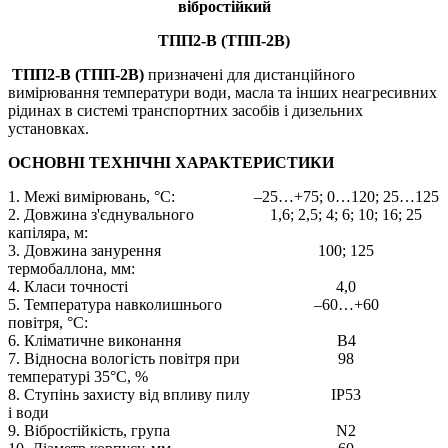
вібростійкий
ТПП2-В (ТПП-2В)
ТПП2-В (ТПП-2В)
призначені для дистанційного
вимірювання температури води, масла та інших неагресивних
рідинах в системі транспортних засобів і дизельних
установках.
ОСНОВНІ ТЕХНІЧНІ ХАРАКТЕРИСТИКИ
1. Межі вимірювань, °С:
–25…+75; 0…120; 25…125
2. Довжина з'єднувального
1,6; 2,5; 4; 6; 10; 16; 25
капіляра, м:
3. Довжина занурення
100; 125
термобаллона, мм:
4. Класи точності
4,0
5. Температура навколишнього
–60…+60
повітря, °С:
6. Кліматичне виконання
В4
7. Відносна вологість повітря при
98
температурі 35°С, %
8. Ступінь захисту від впливу пилу
IP53
і води
9. Вібростійкість, група
N2