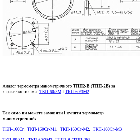
Аналог термометра манометричного
ТПП2-В (ТПП-2В)
за
характеристиками:
ТКП-60/3М
і
ТКП-60/3М2
Так само ви можете замовити і купити термометр
манометричний:
ТКП-160Сг
,
ТКП-160Сг-М1
,
ТКП-160Сг-М2
,
ТКП-160Сг-М3
ТКП-60/3М
,
ТКП-60/3М2
,
ТПП2-В (ТПП-2В)