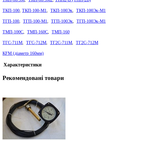
ТКП-100
,
ТКП-100-М1
,
ТКП-100Эк
,
ТКП-100Эк-М1
ТГП-100
,
ТГП-100-М1
,
ТГП-100Эк
,
ТГП-100Эк-М1
ТМП-100С
,
ТМП-160С
,
ТМП-160
ТГС-711М
,
ТГС-712М
,
ТГ2С-711М
,
ТГ2С-712М
КFM (діаметр 160мм)
Характеристики
Рекомендовані товари