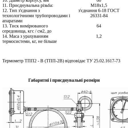
10. Діаметр корпусу, мм
60
11. Приєднувальна різьба:
М18х1,5
12. Тип з'єднання з
з'єднання 6-18 ГОСТ
технологічними трубопроводами і
26331-84
апаратами
13. Тиск вимірюваного
64
середовища, кгс / см2, до
14. Маса з урахуванням
1,2
термосистеми, кг, не більше
Термометр ТПП2 - В (ТПП-2В) відповідає ТУ 25.02.1617-73
Габаритні і приєднувальні розміри