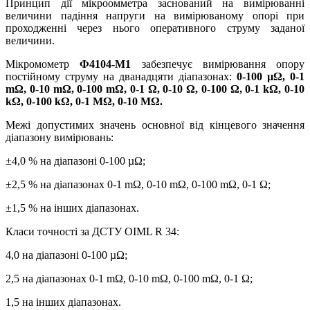
Принцип дії мікроомметра заснований на вимірюванні
величини падіння напруги на вимірюваному опорі при
проходженні через нього оперативного струму заданої
величини.
Мікромометр
Ф4104-М1
забезпечує вимірювання опору
постійному струму на дванадцяти діапазонах:
0-100 µΩ, 0-1
mΩ, 0-10 mΩ, 0-100 mΩ, 0-1 Ω, 0-10 Ω, 0-100 Ω, 0-1 kΩ, 0-10
kΩ, 0-100 kΩ, 0-1 МΩ, 0-10 МΩ.
Межі допустимих значень основної від кінцевого значення
діапазону вимірювань:
±4,0 % на діапазоні 0-100 µΩ;
±2,5 % на діапазонах 0-1 mΩ, 0-10 mΩ, 0-100 mΩ, 0-1 Ω;
±1,5 % на інших діапазонах.
Класи точності за ДСТУ OIML R 34:
4,0 на діапазоні 0-100 µΩ;
2,5 на діапазонах 0-1 mΩ, 0-10 mΩ, 0-100 mΩ, 0-1 Ω;
1,5 на інших діапазонах.