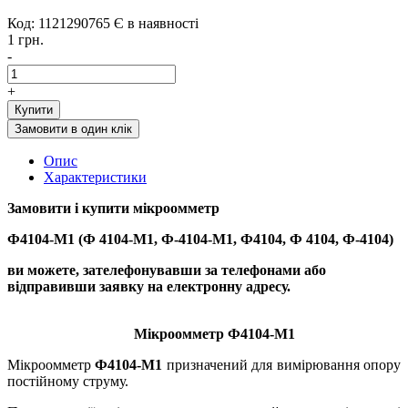
Код: 1121290765
Є в наявності
1 грн.
-
+
Купити
Замовити в один клік
Опис
Характеристики
Замовити і купити
мікро
омметр
Ф4104-М1 (Ф 4104-М1, Ф-4104-М1, Ф4104, Ф 4104, Ф-4104)
ви можете, зателефонувавши за телефонами або
відправивши заявку на електронну адресу.
Мікроомметр Ф4104-М1
Мікроомметр
Ф4104-М1
призначений для вимірювання опору
постійному струму.