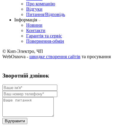
Про компанію
Вiдгуки
Питання/Відповідь
Iнформацiя
Новини
Контакти
Гарантія та сервіс
Повернення-обмін
© Кип-Электро, ЧП
WebOsnova -
швидке створення сайтів
та просування
Зворотнiй дзвiнок