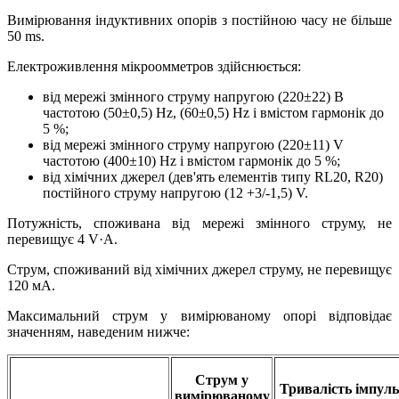
Вимірювання індуктивних опорів з постійною часу не більше
50 ms.
Електроживлення мікроомметров здійснюється:
від мережі змінного струму напругою (220±22) В
частотою (50±0,5) Hz, (60±0,5) Hz і вмістом гармонік до
5 %;
від мережі змінного струму напругою (220±11) V
частотою (400±10) Hz і вмістом гармонік до 5 %;
від хімічних джерел (дев'ять елементів типу RL20, R20)
постійного струму напругою (12 +3/-1,5) V.
Потужність, споживана від мережі змінного струму, не
перевищує 4 V·А.
Струм, споживаний від хімічних джерел струму, не перевищує
120 мА.
Максимальний струм у вимірюваному опорі відповідає
значенням, наведеним нижче:
Струм у
Тривалість імпуль
вимірюваному