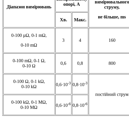
вимірювальног
опорі, А
Діапазон вимірювань
струму,
не більше,
ms
Хв.
Макс.
0-100 µΩ, 0-1 mΩ,
3
4
160
0-10 mΩ
0-100 mΩ, 0-1 Ω,
0,6
0,8
800
0-10 Ω
0-100 Ω, 0-1 kΩ,
-3
-3
0,6·10
0,8·10
0-10 kΩ
постійний струм
0-100 kΩ, 0-1 МΩ,
-6
-6
0,6·10
0,8·10
0-10 МΩ