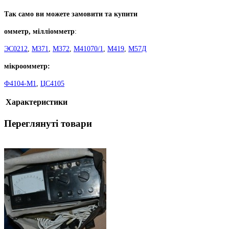
Так само ви можете замовити та купити
омметр, мілліомметр
:
ЭС0212
,
М371
,
М372
,
М41070/1
,
М419
,
М57Д
мікроомметр:
Ф4104-М1
,
ЦС4105
Характеристики
Переглянуті товари