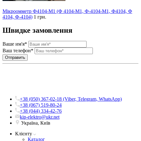
Мікроомметр Ф4104-М1 (Ф 4104-М1, Ф-4104-М1, Ф4104, Ф
4104, Ф-4104)
1 грн.
Швидке замовлення
Ваше им'я*
Ваш телефон*
+38 (050) 367-02-18 (Viber, Telegram, WhatsApp)
+38 (067) 519-80-24
+38 (044) 334-42-76
kip-elektro@ukr.net
Україна, Київ
Клієнту
Каталог