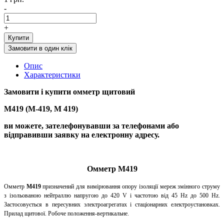
-
+
Купити
Замовити в один клік
Опис
Характеристики
Замовити і купити
омметр щитовий
М419 (М-419, М 419)
ви можете, зателефонувавши за телефонами або
відправивши заявку на електронну адресу.
Омметр М419
Омметр
М419
призначений для вимірювання опору ізоляції мереж змінного струму
з ізольованою нейтраллю напругою до 420 V і частотою від 45 Hz до 500 Hz.
Застосовується в пересувних электроагрегатах і стаціонарних електроустановках.
Прилад щитової. Робоче положення-вертикальне.