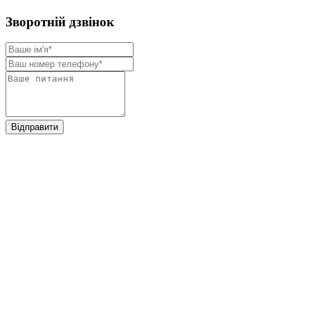
Зворотнiй дзвiнок