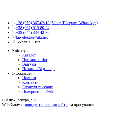
+38 (050) 367-02-18 (Viber, Telegram, WhatsApp)
+38 (067) 519-80-24
+38 (044) 334-42-76
kip-elektro@ukr.net
Україна, Київ
Клієнту
Каталог
Про компанію
Вiдгуки
Питання/Відповідь
Iнформацiя
Новини
Контакти
Гарантія та сервіс
Повернення-обмін
© Кип-Электро, ЧП
WebOsnova -
швидке створення сайтів
та просування