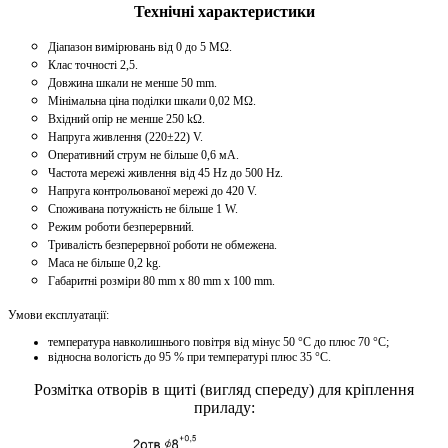
Технічні характеристики
Діапазон вимірювань від 0 до 5 МΩ.
Клас точності 2,5.
Довжина шкали не менше 50 mm.
Мінімальна ціна поділки шкали 0,02 МΩ.
Вхідний опір не менше 250 kΩ.
Напруга живлення (220±22) V.
Оперативний струм не більше 0,6 мА.
Частота мережі живлення від 45 Hz до 500 Hz.
Напруга контрольованої мережі до 420 V.
Споживана потужність не більше 1 W.
Режим роботи безперервний.
Тривалість безперервної роботи не обмежена.
Маса не більше 0,2 kg.
Габаритні розміри 80 mm х 80 mm x 100 mm.
Умови експлуатації:
температура навколишнього повітря від мінус 50 °С до плюс 70 °С;
відносна вологість до 95 % при температурі плюс 35 °С.
Розмітка отворів в щиті (вигляд спереду) для кріплення
приладу: