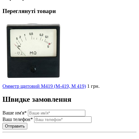
Переглянуті товари
Омметр щитовий М419 (М-419, М 419)
1 грн.
Швидке замовлення
Ваше им'я*
Ваш телефон*