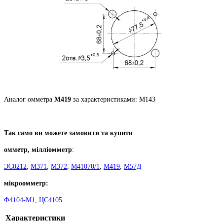
Аналог омметра
М419
за характеристиками: М143
Так само ви можете замовити та купити
омметр, мілліомметр
:
ЭС0212
,
М371
,
М372
,
М41070/1
,
М419
,
М57Д
мікроомметр:
Ф4104-М1
,
ЦС4105
Характеристики