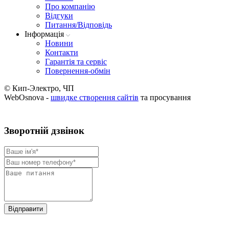
Про компанію
Вiдгуки
Питання/Відповідь
Iнформацiя
Новини
Контакти
Гарантія та сервіс
Повернення-обмін
© Кип-Электро, ЧП
WebOsnova -
швидке створення сайтів
та просування
Зворотнiй дзвiнок