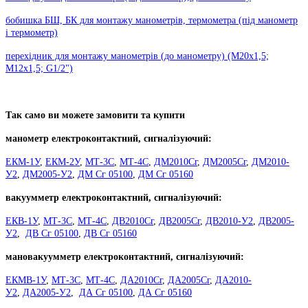
бобишка БШ, БК для монтажу манометрів, термометра (під манометр
і термометр)
перехідник для монтажу манометрів (до манометру) (М20х1,5;
М12х1,5; G1/2")
Так само ви можете замовити та купити
манометр електроконтактний, сигналізуючий:
ЕКМ-1У
,
ЕКМ-2У
,
МТ-3С
,
МТ-4С
,
ДМ2010Сг
,
ДМ2005Сг
,
ДМ2010-
У2
,
ДМ2005-У2
,
ДМ Сг 05100
,
ДМ Сг 05160
вакуумметр електроконтактний, сигналізуючий:
ЕКВ-1У
,
МТ-3С
,
МТ-4С
,
ДВ2010Сг
,
ДВ2005Сг
,
ДВ2010-У2
,
ДВ2005-
У2
,
ДВ Сг 05100
,
ДВ Сг 05160
мановакуумметр електроконтактний, сигналізуючий:
ЕКМВ-1У
,
МТ-3С
,
МТ-4С
,
ДА2010Сг
,
ДА2005Сг
,
ДА2010-
У2
,
ДА2005-У2
,
ДА Сг 05100
,
ДА Сг 05160