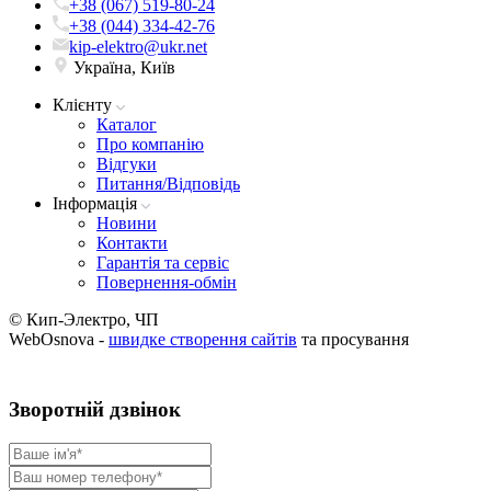
+38 (067) 519-80-24
+38 (044) 334-42-76
kip-elektro@ukr.net
Україна, Київ
Клієнту
Каталог
Про компанію
Вiдгуки
Питання/Відповідь
Iнформацiя
Новини
Контакти
Гарантія та сервіс
Повернення-обмін
© Кип-Электро, ЧП
WebOsnova -
швидке створення сайтів
та просування
Зворотнiй дзвiнок