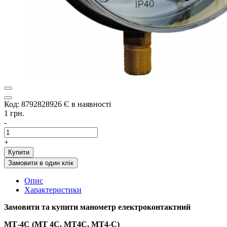
Код: 8792828926
Є в наявності
1 грн.
-
+
Купити
Замовити в один клік
Опис
Характеристики
Замовити та купити
манометр електроконтактний
МТ-4С (МТ 4С, МТ4С, МТ4-С)