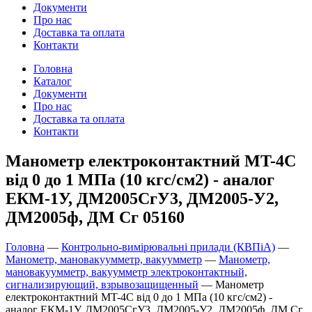
Документи
Про нас
Доставка та оплата
Контакти
Головна
Каталог
Документи
Про нас
Доставка та оплата
Контакти
Манометр електроконтактний MT-4C
від 0 до 1 МПа (10 кгс/см2) - аналог
ЕКM-1У, ДМ2005СгУ3, ДМ2005-У2,
ДМ2005ф, ДМ Сг 05160
Головна
—
Контрольно-вимірювальні прилади (КВПіА)
—
Манометр, мановакуумметр, вакуумметр
—
Манометр,
мановакуумметр, вакуумметр электроконтактный,
сигнализирующий, взрывозащищенный
—
Манометр
електроконтактний MT-4C від 0 до 1 МПа (10 кгс/см2) -
аналог ЕКM-1У, ДМ2005СгУ3, ДМ2005-У2, ДМ2005ф, ДМ Сг