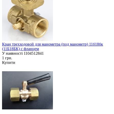
Кран трехходовой для манометра (под манометр) 11б18бк
(11Б18БК) с фланцем
У наявності
1104512841
1 грн.
Купити