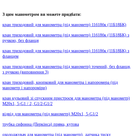
З цим манометром ви можете придбати:
кран триходовий для манометра (під манометр) 11б18бк (11Б18БК)
кран триходовий для манометра (під манометр) 11б18бк (11Б18БК) з
ручкою, без фланця
кран триходовий для манометра (під манометр) 11б18бк (11Б18БК) з
фланцем
кран триходовий для манометра (під манометр) точений, без фланця,
з ручкою (виповнення 3)
кран триходовий, кнопковий для манометра і напоромера (під
манометр і напороміри)
кран кульовий зі спускним пристроєм для манометра (під манометр)
М20х1, 5-G1 / 2, G1/2-G1/2
відвід для манометра (під манометр) М20х1, 5-G1/2
трубка сифонна (Перкінса) пряма, кутова
охолоджувач для манометра (під манометр), датчика тиску