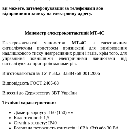
ви можете, зателефонувавши за телефонами або
відправивши заявку на електронну адресу.
Манометр електроконтактний МТ-4С
Електроконтактні манометри
МТ-4С
з електричним
сигналізуючим пристроєм призначені для вимірювання
надлишкового тиску неагресивних рідин і газів, крім того, для
управління зовнішніми електричними ланцюгами від
сигналізуючих пристроїв манометрів.
Виготовляються за ТУ У 33.2–33884768-001:2006
Відповідають ГОСТ 2405-88
Внесені до Держреєстру ЗВТ України
Технічні характеристики:
Діаметр корпусу: 160 (150) мм
Клас точності: 1,5
Ступінь захисту: ІР40
Розривна потужність контактів: 10ВА (Вт) або 30 ВА