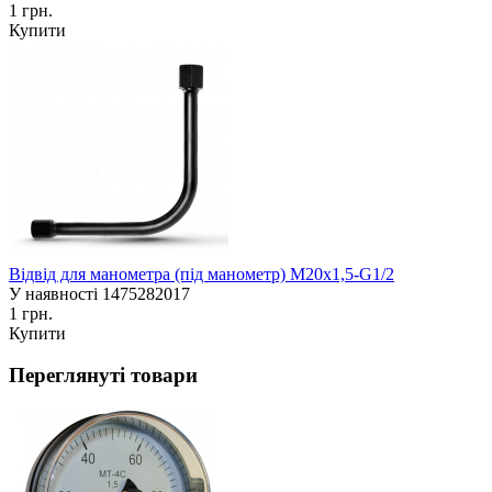
1 грн.
Купити
Відвід для манометра (під манометр) М20х1,5-G1/2
У наявності
1475282017
1 грн.
Купити
Переглянуті товари